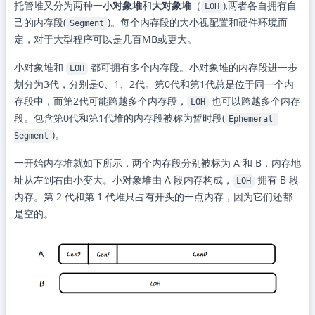
托管堆又分为两种一
小对象堆
和
大对象堆
（
),两者各自拥有自
LOH
己的内存段(
)。每个内存段的大小视配置和硬件环境而
Segment
定，对于大型程序可以是几百MB或更大。
小对象堆和
都可拥有多个内存段。小对象堆的内存段进一步
LOH
划分为3代，分别是0、1、2代。第0代和第1代总是位于同一个内
存段中，而第2代可能跨越多个内存段，
也可以跨越多个内存
LOH
段。包含第0代和第1代堆的内存段被称为暂时段(
Ephemeral 
)。
Segment
一开始内存堆就如下所示，两个内存段分别被标为 A 和 B，内存地
址从左到右由小变大。小对象堆由 A 段内存构成，
拥有 B 段
LOH
内存。第 2 代和第 1 代堆只占有开头的一点内存，因为它们还都
是空的。