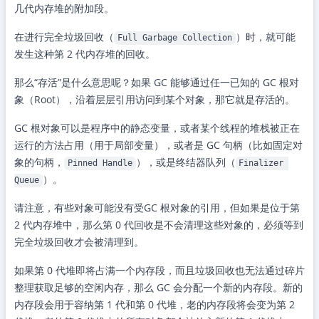
几代内存堆的附加段。
在进行完全垃圾回收（
）时，就可能
Full Garbage Collection
发生这种第 2 代内存堆的回收。
那么“存活”是什么意思呢？如果 GC 能够通过任一已知的 GC 根对
象（Root），沿着层层引用访问到某个对象，那它就是存活的。
GC 根对象可以是程序中的静态变量，或者某个线程的堆栈被正在
运行的方法占用（用于局部变量），或者是 GC 句柄（比如固定对
象的句柄，
），或是终结器队列（
Pinned Handle
Finalizer 
）。
Queue
请注意，有些对象可能没有受GC 根对象的引用，但如果是位于第
2 代内存堆中，那么第 0 代回收是不会清理这些对象的，必须等到
完全垃圾回收才会被清理到。
如果第 0 代堆即将占满一个内存段，而且垃圾回收也无法通过碎片
整理获取足够的空闲内存，那么 GC 会分配一个新的内存段。新的
内存段会用于容纳第 1 代和第 0 代堆，老的内存段将会变为第 2