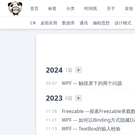
首页
标签
分类
时间线
关于
友链
C#
桌面应用
数据库
通讯
编程思想
设计模式
2024
+
1篇
WPF --- 触摸屏下的两个问题
03-07
2023
+
6篇
Freezable ---探索Freezable
11-28
WPF --- 如何以Binding方式隐藏Da
11-21
WPF --- TextBox的输入校验
11-15