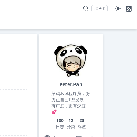
⌘
+
K
Press
and
to search
Peter.Pan
菜鸡.Net程序员，努
力让自己T型发展，
有广度，更有深度
💕
100
12
28
日志
分类
标签