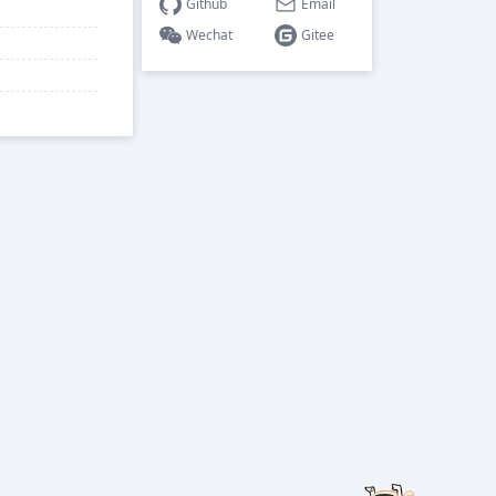
Github
Email
Wechat
Gitee