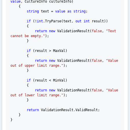
value
, CultureInfo cultureInfo
)
    {

string
 text = 
value
as
string
;

if
 (!
int
.TryParse(text, 
out
int
 result))

        {

return
new
 ValidationResult(
false
, 
"Text 
cannot be empty."
);

        }

if
 (result > MaxVal)

        {

return
new
 ValidationResult(
false
, 
"Value 
out of upper limit range."
);

        }

if
 (result < MinVal)

        {

return
new
 ValidationResult(
false
, 
"Value 
out of lower limit range."
);

        }

return
 ValidationResult.ValidResult;

    }

}
