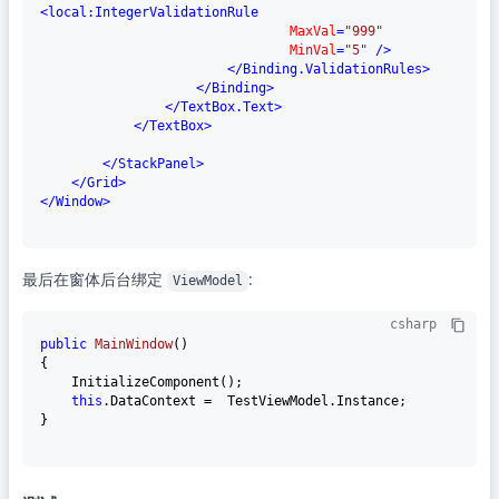
<
local:IntegerValidationRule
MaxVal
=
"999"
MinVal
=
"5"
 />
</
Binding.ValidationRules
>
</
Binding
>
</
TextBox.Text
>
</
TextBox
>
</
StackPanel
>
</
Grid
>
</
Window
>
最后在窗体后台绑定
:
ViewModel
csharp
public
MainWindow
()
{

    InitializeComponent();

this
.DataContext =  TestViewModel.Instance;

}
