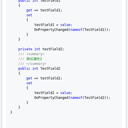
public
int
 TestField1

    {

get
 => testField1;

set
        {

            testField1 = 
value
;

            OnPropertyChanged(
nameof
(TestField1));

        }

    }

private
int
 testField2;

///
<summary>
///
 测试属性2
///
</summary>
public
int
 TestField2

    {

get
 => testField2;

set
        {

            testField2 = 
value
;

            OnPropertyChanged(
nameof
(TestField2));

        }

    }

}
