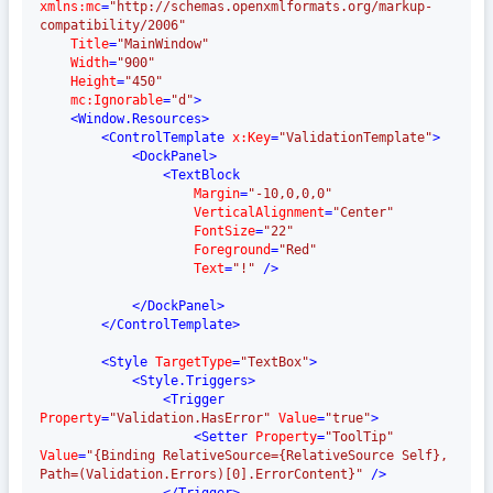
xmlns:mc
=
"http://schemas.openxmlformats.org/markup-
compatibility/2006"
Title
=
"MainWindow"
Width
=
"900"
Height
=
"450"
mc:Ignorable
=
"d"
>
<
Window.Resources
>
<
ControlTemplate
x:Key
=
"ValidationTemplate"
>
<
DockPanel
>
<
TextBlock
Margin
=
"-10,0,0,0"
VerticalAlignment
=
"Center"
FontSize
=
"22"
Foreground
=
"Red"
Text
=
"!"
 />
</
DockPanel
>
</
ControlTemplate
>
<
Style
TargetType
=
"TextBox"
>
<
Style.Triggers
>
<
Trigger
Property
=
"Validation.HasError"
Value
=
"true"
>
<
Setter
Property
=
"ToolTip"
Value
=
"{Binding RelativeSource={RelativeSource Self}, 
Path=(Validation.Errors)[0].ErrorContent}"
 />