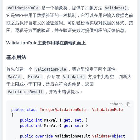
是一个抽象类，提供了抽象方法
,
ValidationRule
Validate()
它是WPF中用于数据验证的一种机制，它可以在用户输入数据之前
或之后执行自定义的验证逻辑。可以轻松地实现对数据的格式、范
围、逻辑等方面的验证，并在验证失败时提供相应的反馈信息。
ValidationRule主要作用域在前端页面上
。
基本用法
首先创建一个
，我这里设定了两个属性
ValidationRule
、
，然后在
方法中判断空、判断大
MaxVal
MinVal
Validate()
于上限或小于下限，然后在符合条件是，返回
，并给出错误提示：
ValidationResult
csharp
public
class
IntegerValidationRule
 : 
ValidationRule
{

public
int
 MaxVal { 
get
; 
set
; }

public
int
 MinVal { 
get
; 
set
; }

public
override
 ValidationResult 
Validate
(
object