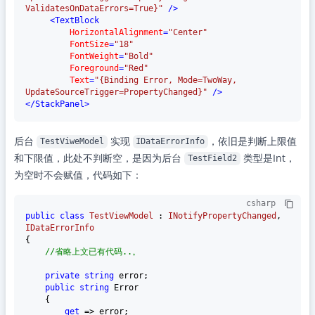
ValidatesOnDataErrors=True}"
 />
<
TextBlock
HorizontalAlignment
=
"Center"
FontSize
=
"18"
FontWeight
=
"Bold"
Foreground
=
"Red"
Text
=
"{Binding Error, Mode=TwoWay, 
UpdateSourceTrigger=PropertyChanged}"
 />
</
StackPanel
>
后台
实现
，依旧是判断上限值
TestViweModel
IDataErrorInfo
和下限值，此处不判断空，是因为后台
类型是Int，
TestField2
为空时不会赋值，代码如下：
csharp
public
class
TestViewModel
 : 
INotifyPropertyChanged
, 
IDataErrorInfo
{

//省略上文已有代码..。
private
string
 error;

public
string
 Error

    {

get
 => error;
