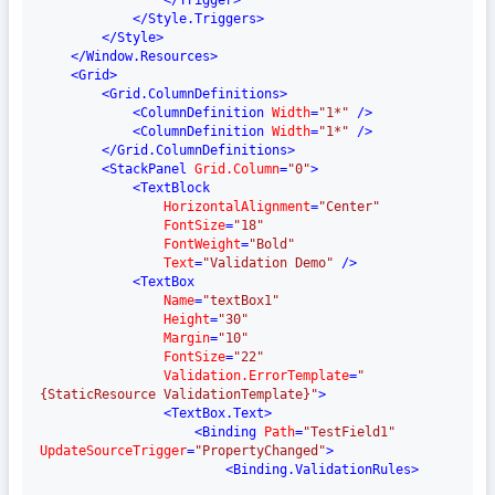
</
Trigger
>
</
Style.Triggers
>
</
Style
>
</
Window.Resources
>
<
Grid
>
<
Grid.ColumnDefinitions
>
<
ColumnDefinition
Width
=
"1*"
 />
<
ColumnDefinition
Width
=
"1*"
 />
</
Grid.ColumnDefinitions
>
<
StackPanel
Grid.Column
=
"0"
>
<
TextBlock
HorizontalAlignment
=
"Center"
FontSize
=
"18"
FontWeight
=
"Bold"
Text
=
"Validation Demo"
 />
<
TextBox
Name
=
"textBox1"
Height
=
"30"
Margin
=
"10"
FontSize
=
"22"
Validation.ErrorTemplate
=
"
{StaticResource ValidationTemplate}"
>
<
TextBox.Text
>
<
Binding
Path
=
"TestField1"
UpdateSourceTrigger
=
"PropertyChanged"
>
<
Binding.ValidationRules
>