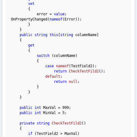
set
        {

            error = 
value
; 
OnPropertyChanged(
nameof
(Error));

        }

    }

public
string
this
[
string
 columnName]

    {

get
        {

switch
 (columnName)

            {

case
nameof
(
TestField2
):

return
CheckTestFild2
()
;

default
:

return
null
;

            }

        }

    }

public
int
 MaxVal = 
999
;

public
int
 MinVal = 
5
;

private
string
CheckTestFild2
()
    {

if
 (TestField2 > MaxVal)
