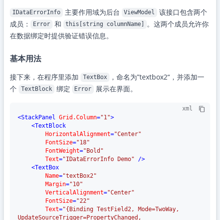
主要作用域为后台
该接口包含两个
IDataErrorInfo
ViewModel
成员：
和
。这两个成员允许你
Error
this[string columnName]
在数据绑定时提供验证错误信息。
基本用法
接下来，在程序里添加
，命名为”textbox2“，并添加一
TextBox
个
绑定
展示在界面。
TextBlock
Error
xml
<
StackPanel
Grid.Column
=
"1"
>
<
TextBlock
HorizontalAlignment
=
"Center"
FontSize
=
"18"
FontWeight
=
"Bold"
Text
=
"IDataErrorInfo Demo"
 />
<
TextBox
Name
=
"textBox2"
Margin
=
"10"
VerticalAlignment
=
"Center"
FontSize
=
"22"
Text
=
"{Binding TestField2, Mode=TwoWay, 
UpdateSourceTrigger=PropertyChanged, 