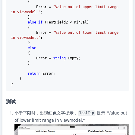
        {

            Error = 
"Value out of upper limit range 
in viewmodel."
;

        }

else
if
 (TestField2 < MinVal)

        {

            Error = 
"Value out of lower limit range  
in viewmodel."
;

        }

else
        {

            Error = 
string
.Empty;

        }

return
 Error;

    }

测试
小于下限时，出现红色文字提示，
提示 "Value out
ToolTip
of lower limit range in viewmodel."