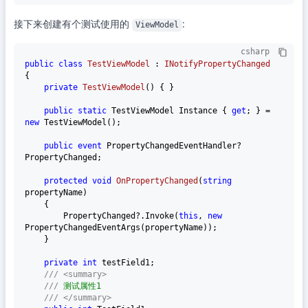
接下来创建有个测试使用的
:
ViewModel
csharp
public
class
TestViewModel
 : 
INotifyPropertyChanged
{

private
TestViewModel
()
 { }

public
static
 TestViewModel Instance { 
get
; } = 
new
 TestViewModel();

public
event
 PropertyChangedEventHandler? 
PropertyChanged;

protected
void
OnPropertyChanged
(
string
propertyName
)
    {

        PropertyChanged?.Invoke(
this
, 
new
PropertyChangedEventArgs(propertyName));

    }

private
int
 testField1;

///
<summary>
///
 测试属性1
///
</summary>