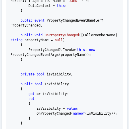
Person() { Age = 
19
, Name = 
"Jack"
 } };

         DataContext = 
this
;

     }

public
event
 PropertyChangedEventHandler? 
PropertyChanged;

public
void
OnPropertyChanged
(
[CallerMemberName] 
string
 propertyName = 
null
)
     {

         PropertyChanged?.Invoke(
this
, 
new
PropertyChangedEventArgs(propertyName));

     }

private
bool
 isVisibility;

public
bool
 IsVisibility

     {

get
 => isVisibility;

set
         {

             isVisibility = 
value
;

             OnPropertyChanged(
nameof
(IsVisibility));

         }

     }
