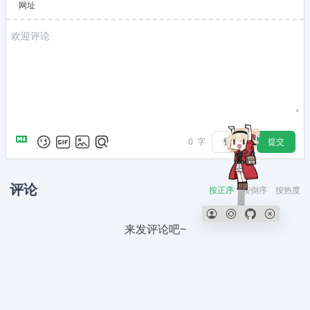
网址
登录
提交
0
字
评论
按正序
按倒序
按热度
来发评论吧~
Powered by
Waline
v2.14.9
ICP 编号:
京ICP备2023005257号-1