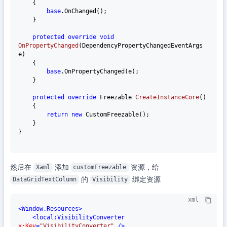
    {

base
.OnChanged();

    }

protected
override
void
OnPropertyChanged
(
DependencyPropertyChangedEventArgs 
e
)
    {

base
.OnPropertyChanged(e);

    }

protected
override
 Freezable 
CreateInstanceCore
()
    {

return
new
 CustomFreezable();

    }

}

然后在
添加
资源，给
Xaml
customFreezable
的
绑定资源
DataGridTextColumn
Visibility
xml
<
Window.Resources
>
<
local:VisibilityConverter
x:Key
=
"VisibilityConverter"
 />