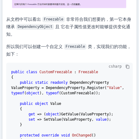
从文档中可以看出
非常符合我们想要的，第一它本身
Freezable
继承
且 它在子属性值更改时能够提供变化通
DependencyObject
知。
所以我们可以创建一个自定义
类，实现我们的功能，
Freezable
如下：
csharp
public
class
CustomFreezable
 : 
Freezable
{

public
static
readonly
 DependencyProperty 
ValueProperty = DependencyProperty.Register(
"Value"
, 
typeof
(
object
), 
typeof
(CustomFreezable));

public
object
 Value

    {

get
 => (
object
)GetValue(ValueProperty);

set
 => SetValue(ValueProperty, 
value
);

    }

protected
override
void
OnChanged
()