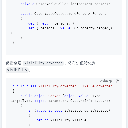
private
 ObservableCollection<Person> persons;

public
 ObservableCollection<Person> Persons

     {

get
 { 
return
 persons; }

set
 { persons = 
value
; OnPropertyChanged(); 
}

     }

 }

然后创建
，将布尔值转化为
VisibilityConverter
。
Visibility
csharp
public
class
VisibilityConverter
 : 
IValueConverter
 {

public
object
Convert
(
object
value
, Type 
targetType, 
object
 parameter, CultureInfo culture
)
     {

if
 (
value
is
bool
 isVisible && isVisible)

         {

return
 Visibility.Visible;

         }
