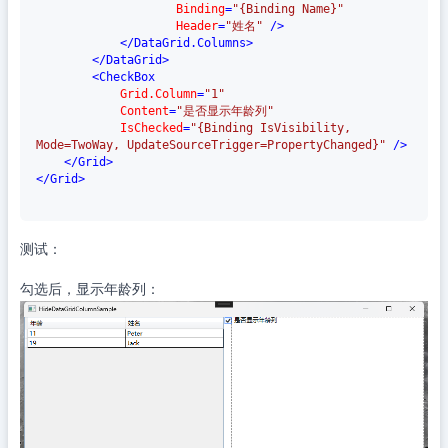
Binding
=
"{Binding Name}"
Header
=
"姓名"
 />
</
DataGrid.Columns
>
</
DataGrid
>
<
CheckBox
Grid.Column
=
"1"
Content
=
"是否显示年龄列"
IsChecked
=
"{Binding IsVisibility, 
Mode=TwoWay, UpdateSourceTrigger=PropertyChanged}"
 />
</
Grid
>
</
Grid
>
测试：
勾选后，显示年龄列：