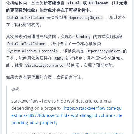
化树结构内，是因为
所有继承自
或
（UI 元素
Visual
UIElement
的更高级别抽象）的对象才存在于可视化树中。
，
是直接继承
，所以才不
DataGridTextColumn
DependencyObject
在可视化树结构内。
其次探索如何通过曲线救国，实现以
的方式实现隐藏
Binding
，我们借助了一个核心抽象类
DataGridTextColumn
。该抽象类是
的
System.Windows.Freezable
DependencyObject
子类，能使用依赖属性在
进行绑定，且有属性变化通知功
Xaml
能，触发
转换器，实现了预期功能。
VisibilityConverter
如果大家有更优雅的方案，欢迎留言讨论。
参考
stackoverflow - how to hide wpf datagrid columns
depending on a propert?:
https://stackoverflow.com/qu
estions/6857780/how-to-hide-wpf-datagrid-columns-de
pending-on-a-property