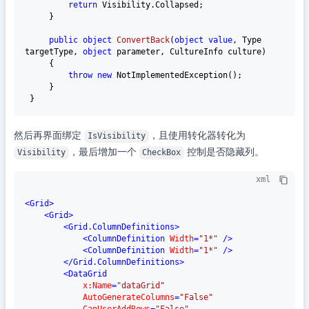
return
 Visibility.Collapsed;

     }

public
object
ConvertBack
(
object
value
, Type 
targetType, 
object
 parameter, CultureInfo culture
)
     {

throw
new
 NotImplementedException();

     }

然后再界面绑定
，且使用转化器转化为
IsVisibility
，最后增加一个
控制是否隐藏列。
Visibility
CheckBox
xml
<
Grid
>
<
Grid
>
<
Grid.ColumnDefinitions
>
<
ColumnDefinition
Width
=
"1*"
 />
<
ColumnDefinition
Width
=
"1*"
 />
</
Grid.ColumnDefinitions
>
<
DataGrid
x:Name
=
"dataGrid"
AutoGenerateColumns
=
"False"