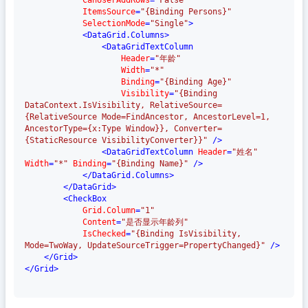
CanUserAddRows
=
"False"
ItemsSource
=
"{Binding Persons}"
SelectionMode
=
"Single"
>
<
DataGrid.Columns
>
<
DataGridTextColumn
Header
=
"年龄"
Width
=
"*"
Binding
=
"{Binding Age}"
Visibility
=
"{Binding 
DataContext.IsVisibility, RelativeSource=
{RelativeSource Mode=FindAncestor, AncestorLevel=1, 
AncestorType={x:Type Window}}, Converter=
{StaticResource VisibilityConverter}}"
 />
<
DataGridTextColumn
Header
=
"姓名"
Width
=
"*"
Binding
=
"{Binding Name}"
 />
</
DataGrid.Columns
>
</
DataGrid
>
<
CheckBox
Grid.Column
=
"1"
Content
=
"是否显示年龄列"
IsChecked
=
"{Binding IsVisibility, 
Mode=TwoWay, UpdateSourceTrigger=PropertyChanged}"
 />
</
Grid
>
</
Grid
>