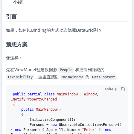
小结
引言
如题，如何以Binding的方式动态隐藏DataGrid列？
预想方案
像这样：
先在ViewModel创建数据源
和控制列隐藏的
People
，这里直接以
为
IsVisibility
MainWindow
DataContext
csharp
public
partial
class
MainWindow
 : 
Window
, 
INotifyPropertyChanged
 {

public
MainWindow
()
     {

         InitializeComponent();

         Persons = 
new
 ObservableCollection<Person>() 
{ 
new
 Person() { Age = 
11
, Name = 
"Peter"
 }, 
new