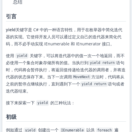
总结
引言
yield
关键字是 C# 中的一种语言特性，用于在枚举器中简化迭代
器的实现。它使得开发人员可以通过定义自己的迭代器来简化代
码，而不必手动实现 IEnumerable 和 IEnumerator 接口。
使用
关键字，可以将迭代器中的值一次一个地返回，而不
yield
必使用一个集合对象存储所有的值。当执行到
语句
yield return
时，代码将会暂停执行，将返回值传递给迭代器的调用者，并将迭
代器的状态保存下来。当下一次调用
方法时，代码将从
MoveNext
之前的暂停点继续执行，直到遇到下一个
语句或者
yield return
迭代器结束。
接下来探索一下
的三种玩法：
yield
初级
例如通过
创建出一个
以供
遍
yield
IEnumerable
foreach