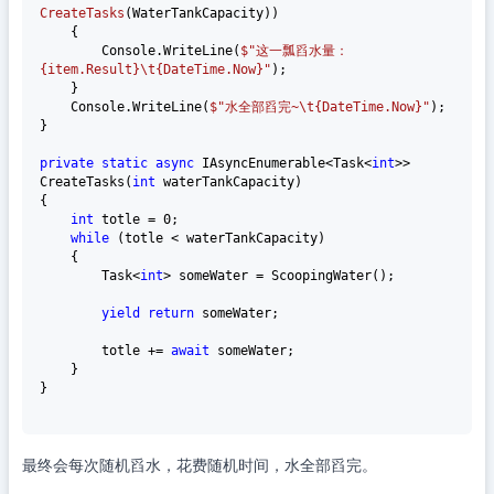
CreateTasks
(
WaterTankCapacity
))
    {

        Console.WriteLine(
$"这一瓢舀水量：
{item.Result}
\t
{DateTime.Now}
"
);

    }

    Console.WriteLine(
$"水全部舀完~\t
{DateTime.Now}
"
);

}

private
static
async
 IAsyncEnumerable<Task<
int
>> 
CreateTasks(
int
 waterTankCapacity)

{

int
 totle = 
0
;

while
 (totle < waterTankCapacity)

    {

        Task<
int
> someWater = ScoopingWater();

yield
return
 someWater;

        totle += 
await
 someWater;

    }

}

最终会每次随机舀水，花费随机时间，水全部舀完。