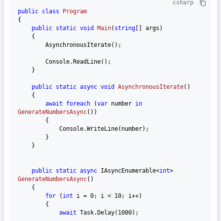
csharp
public
class
Program
{

public
static
void
Main
(
string
[] args
)
    {

        AsynchronousIterate();

        Console.ReadLine();

    }

public
static
async
void
AsynchronousIterate
()
    {

await
foreach
 (
var
 number 
in
GenerateNumbersAsync
())
        {

            Console.WriteLine(number);

        }

    }

public
static
async
 IAsyncEnumerable<
int
> 
GenerateNumbersAsync
()
    {

for
 (
int
 i = 
0
; i < 
10
; i++)

        {

await
 Task.Delay(
1000
);
