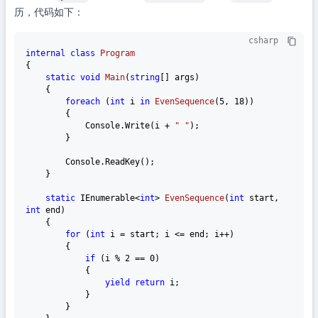
历，代码如下：
csharp
internal
class
Program
{

static
void
Main
(
string
[] args
)
    {

foreach
 (
int
 i 
in
EvenSequence
(
5
, 
18
))
        {

            Console.Write(i + 
" "
);

        }

        Console.ReadKey();

    }

static
 IEnumerable<
int
> 
EvenSequence
(
int
 start, 
int
 end
)
    {

for
 (
int
 i = start; i <= end; i++)

        {

if
 (i % 
2
 == 
0
)

            {

yield
return
 i;

            }

        }
