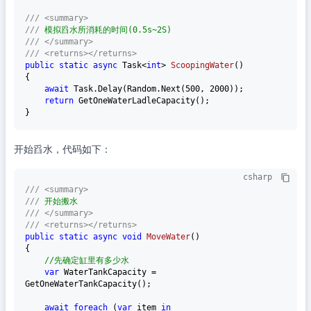
///
<summary>
///
 模拟舀水所消耗的时间(0.5s~2S)
///
</summary>
///
<returns>
</returns>
public
static
async
 Task<
int
> 
ScoopingWater
()
{

await
 Task.Delay(Random.Next(
500
, 
2000
));

return
 GetOneWaterLadleCapacity();

开始舀水，代码如下：
csharp
///
<summary>
///
 开始搬水
///
</summary>
///
<returns>
</returns>
public
static
async
void
MoveWater
()
{

//先确定缸里有多少水
var
 WaterTankCapacity = 
GetOneWaterTankCapacity();

await
foreach
 (
var
 item 
in