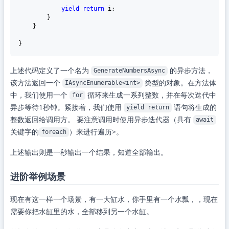
yield
return
 i;

        }

    }

上述代码定义了一个名为
的异步方法，
GenerateNumbersAsync
该方法返回一个
类型的对象。在方法体
IAsyncEnumerable<int>
中，我们使用一个
循环来生成一系列整数，并在每次迭代中
for
异步等待1秒钟。紧接着，我们使用
语句将生成的
yield return
整数返回给调用方。 要注意调用时使用异步迭代器（具有
await
关键字的
）来进行遍历>。
foreach
上述输出则是一秒输出一个结果，知道全部输出。
进阶举例场景
现在有这一样一个场景，有一大缸水，你手里有一个水瓢，，现在
需要你把水缸里的水，全部移到另一个水缸。