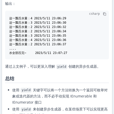
输出：
csharp
这一瓢舀水量：
4
2023
/
5
/
11
23
:
06
:
29
这一瓢舀水量：
3
2023
/
5
/
11
23
:
06
:
30
这一瓢舀水量：
2
2023
/
5
/
11
23
:
06
:
32
这一瓢舀水量：
2
2023
/
5
/
11
23
:
06
:
34
这一瓢舀水量：
3
2023
/
5
/
11
23
:
06
:
35
这一瓢舀水量：
4
2023
/
5
/
11
23
:
06
:
36
这一瓢舀水量：
2
2023
/
5
/
11
23
:
06
:
37
....

水全部舀完~     
2023
/
5
/
11
23
:
07
:
27
通过上文例子，可以更深入理解
创建的异步生成器。
yield
总结
使用
关键字可以将一个方法转换为一个返回可枚举对
yield
象或迭代器的方法，而不必手动实现 IEnumerable 和
IEnumerator 接口
使用
来创建异步生成器，在某些场景下可以实现更高
yield