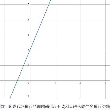
4n+2
1u
数，所以代码执行的总时间((
4
+
2
)X
1
)是和语句的执行次数
n
u