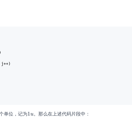
1u
个单位，记为
1
。那么在上述代码片段中：
u