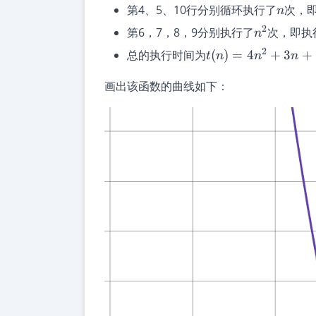
n
第4、5、10行分别循环执行了
次，
n
n^2
2
第6，7，8，9分别执行了
次，即执
n
t(n)=4n^2+3n+2
2
总的执行时间为
(
)
=
4
+
3
+
t
n
n
n
画出该函数的曲线如下：