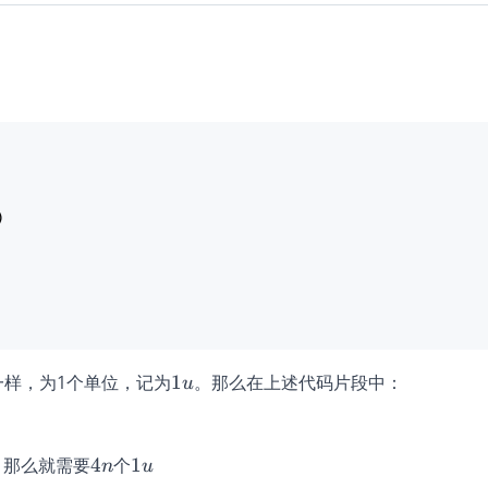
1u
样，为1个单位，记为
1
。那么在上述代码片段中：
u
4n
1u
，那么就需要
4
个
1
n
u