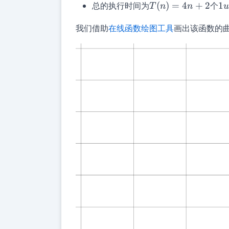
T(n)=4n+2
1
总的执行时间为
(
)
=
4
+
2
个
1
T
n
n
我们借助
在线函数绘图工具
画出该函数的