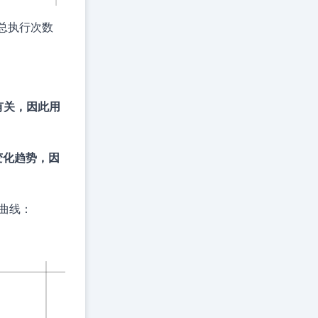
总执行次数
f(n)
有关，因此用
变化趋势，因
的曲线：