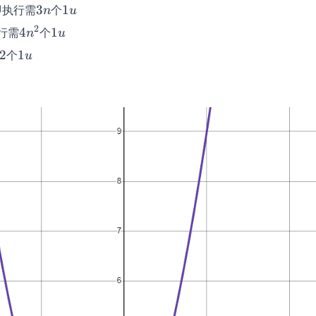
3n
1u
即执行需
3
个
1
n
u
4n^2
1u
2
行需
4
个
1
n
u
1u
2
个
1
u