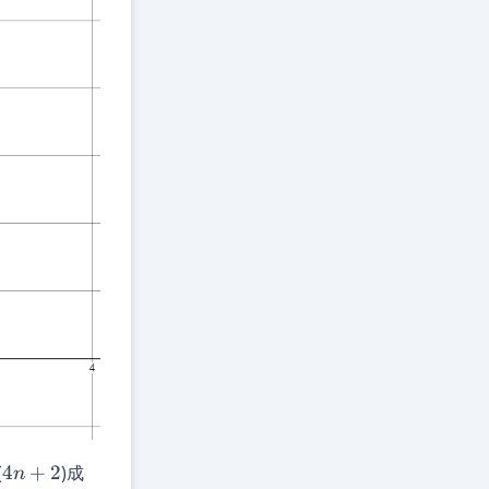
4n+2
(
4
+
2
)成
n