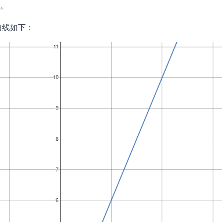
u
。
u
曲线如下：