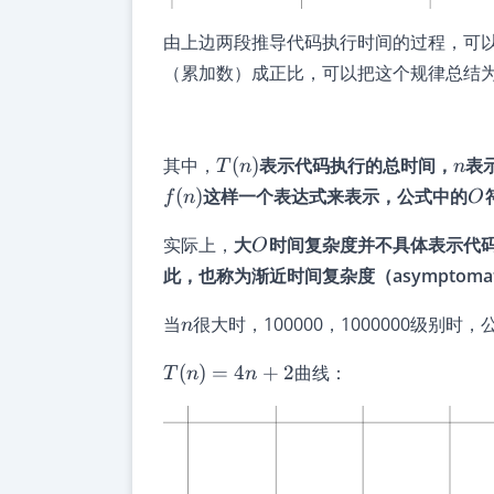
由上边两段推导代码执行时间的过程，可
（累加数）成正比，可以把这个规律总结
T(n)
n
其中，
(
)
表示代码执行的总时间，
表
T
n
n
O
(
)
这样一个表达式来表示，公式中的
f
n
O
O
实际上，
大
时间复杂度并不具体表示代
O
此，也称为渐近时间复杂度（asymptomatic
n
当
很大时，100000，1000000级
n
T(n)=4n+2
(
)
=
4
+
2
曲线：
T
n
n