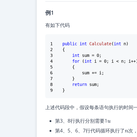
例1
有如下代码
1
public
int
Calculate
(
int
 n
)

2
3
int
 sum = 
0
4
for
 (
int
 i = 
0
5
6
7
8
return
9
上述代码段中，假设每条语句执行的时间一
u
第3、8行执行分别需要1
u
n
第4、5、6、7行代码循环执行了
次
n