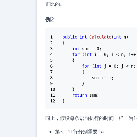
正比的。
例2
1
public
int
Calculate
(
int
 n
)

2
3
int
 sum = 
0
4
for
 (
int
 i = 
0
5
6
for
 (
int
 j = 
0
7
8
9
10
11
return
12
同上，假设每条语句执行的时间一样，为1
1u
第3、11行分别需要
1
u