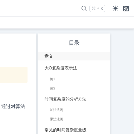
⌘
+
K
Press
and
to search
目录
意义
大O复杂度表示法
例1
例2
时间复杂度的分析方法
。通过对算法
加法法则
乘法法则
常见的时间复杂度量级