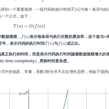
T(n)
以得到一个重要规律：一段代码的执行时间
(
)
与每一条语句的
T
n
为一个公式，如下：
(
)
=
T(n)=O(f(n))
(
(
))
T
n
O
f
n
f(n)
n
示数据规模，
(
)
表示每条语句执行次数的累加和，这个值与
f
n
n
T(n)
f(n)
符号，表示代码的执行时间
(
)
与
(
)
成正比。
T
n
f
n
码真正执行的时间，而是表示代码执行时间随着数据规模增大的
 time complexity）,简称时间复杂度。
别时，公式中的低阶，常量，系数3部分并不左右增长趋势，例如下面