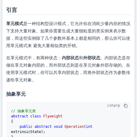
引言
享元模式
是一种结构型设计模式，它允许你在消耗少量内存的情况
下支持大量对象。如果你需要生成大量细粒度的类实例来表示数
据，而这些实例除了几个参数外基本上都是相同的，那么你可以使
用享元模式来 避免大量相似类的开销。
在享元模式中，有两种状态：
内部状态
和
外部状态
。内部状态是存
储在享元对象内部的，而外部状态则是在享元对象外部存储的。在
使用享元模式时，你可以共享内部状态，而将外部状态作为参数传
递给享元对象。
抽象享元
csharp
// 抽象享元类
abstract
class
Flyweight
{

public
abstract
void
Operation
(
int
extrinsicState
)
;
