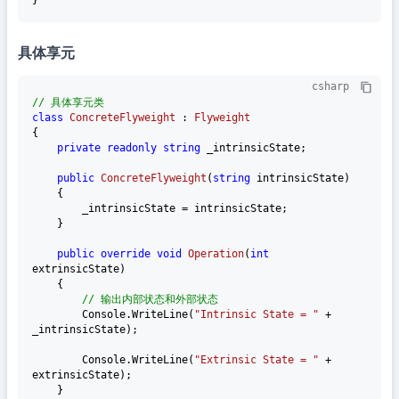
具体享元
csharp
// 具体享元类
class
ConcreteFlyweight
 : 
Flyweight
{

private
readonly
string
 _intrinsicState;

public
ConcreteFlyweight
(
string
 intrinsicState
)
    {

        _intrinsicState = intrinsicState;

    }

public
override
void
Operation
(
int
extrinsicState
)
    {

// 输出内部状态和外部状态
        Console.WriteLine(
"Intrinsic State = "
 + 
_intrinsicState);

        Console.WriteLine(
"Extrinsic State = "
 + 
extrinsicState);

    }
