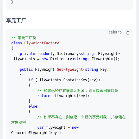
享元工厂
csharp
// 享元工厂类
class
FlyweightFactory
{

private
readonly
 Dictionary<
string
, Flyweight> 
_flyweights = 
new
 Dictionary<
string
, Flyweight>();

public
 Flyweight 
GetFlyweight
(
string
 key
)
    {

if
 (_flyweights.ContainsKey(key))

        {

// 如果已经存在该享元对象，则直接返回该对象
return
 _flyweights[key];

        }

else
        {

// 如果不存在，则创建一个新的享元对象，并存储在
对象池中
var
 flyweight = 
new
ConcreteFlyweight(key);
